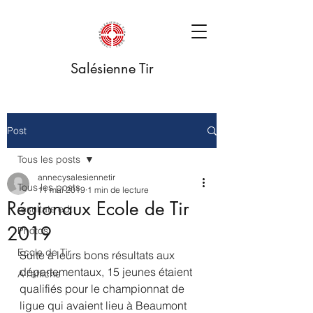
Salésienne Tir
Post
Tous les posts
annecysalesiennetir
Tous les posts
11 mai 2019
1 min de lecture
Régionaux Ecole de Tir
resultats edt
2019
Photos
Ecole de Tir
Suite à leurs bons résultats aux 
départementaux, 15 jeunes étaient 
A l'affiche
qualifiés pour le championnat de 
ligue qui avaient lieu à Beaumont 