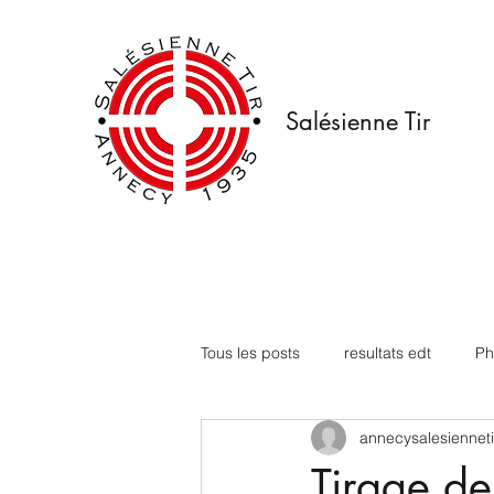
Salésienne Tir
Tous les posts
resultats edt
Ph
annecysalesienneti
Tirage de