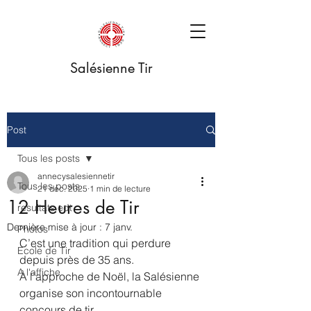
Salésienne Tir
Post
Tous les posts
annecysalesiennetir
Tous les posts
21 déc. 2025
1 min de lecture
12 Heures de Tir
resultats edt
Dernière mise à jour :
7 janv.
Photos
C’est une tradition qui perdure 
Ecole de Tir
depuis près de 35 ans.
A l'affiche
À l’approche de Noël, la Salésienne 
organise son incontournable 
concours de tir.